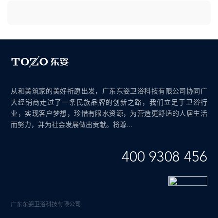
从和美筑家的美好祈愿出发，广东东姿卫浴科技有限公司协同广
大经销商走过了一条民族品牌的创新之路，我们立足于卫浴行
业，实现客户梦想，珍惜有限水资源，为营造更舒适的人居生活
而努力，并为社会发展做出贡献。将尊...
400 9308 456
广东东姿卫浴科技有限公司