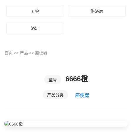
五金
淋浴房
浴缸
首页
>>
产品
>>
座便器
6666橙
型号
产品分类
座便器