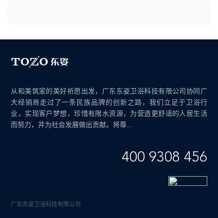
从和美筑家的美好祈愿出发，广东东姿卫浴科技有限公司协同广
大经销商走过了一条民族品牌的创新之路，我们立足于卫浴行
业，实现客户梦想，珍惜有限水资源，为营造更舒适的人居生活
而努力，并为社会发展做出贡献。将尊...
400 9308 456
广东东姿卫浴科技有限公司