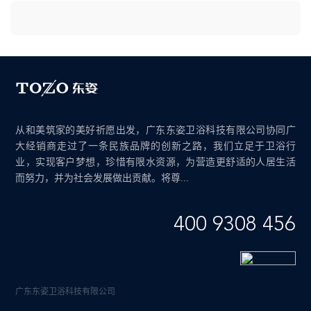
从和美筑家的美好祈愿出发，广东东姿卫浴科技有限公司协同广
大经销商走过了一条民族品牌的创新之路，我们立足于卫浴行
业，实现客户梦想，珍惜有限水资源，为营造更舒适的人居生活
而努力，并为社会发展做出贡献。将尊...
400 9308 456
广东东姿卫浴科技有限公司