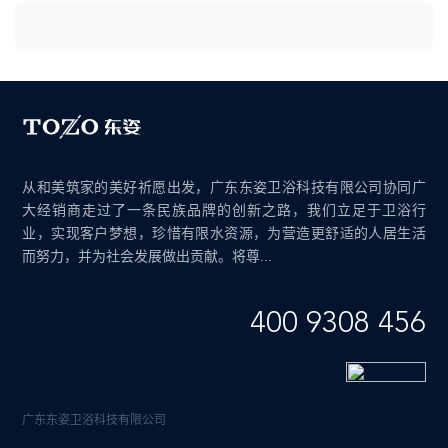
从和美筑家的美好祈愿出发，广东东姿卫浴科技有限公司协同广
大经销商走过了一条民族品牌的创新之路，我们立足于卫浴行
业，实现客户梦想，珍惜有限水资源，为营造更舒适的人居生活
而努力，并为社会发展做出贡献。将尊...
400 9308 456
广东东姿卫浴科技有限公司