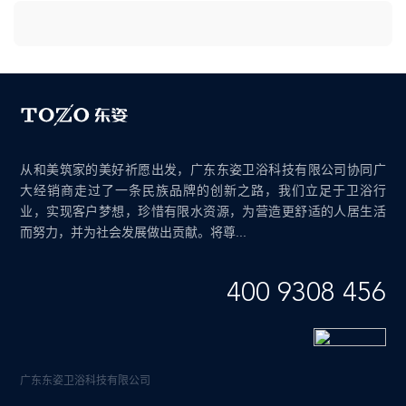
从和美筑家的美好祈愿出发，广东东姿卫浴科技有限公司协同广
大经销商走过了一条民族品牌的创新之路，我们立足于卫浴行
业，实现客户梦想，珍惜有限水资源，为营造更舒适的人居生活
而努力，并为社会发展做出贡献。将尊...
400 9308 456
广东东姿卫浴科技有限公司