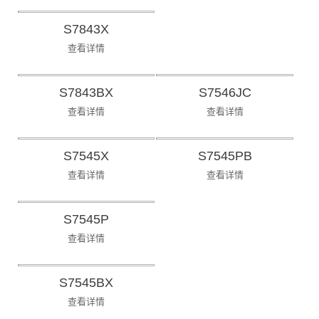
S7843X
查看详情
S7843BX
S7546JC
查看详情
查看详情
S7545X
S7545PB
查看详情
查看详情
S7545P
查看详情
S7545BX
查看详情