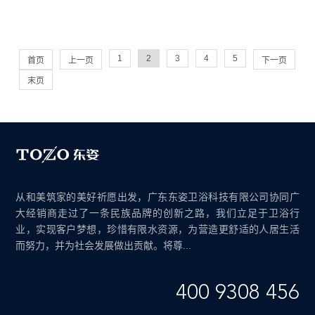
1
2
3
4
5
首页
上一页
下一页
末页
从和美筑家的美好祈愿出发，广东东姿卫浴科技有限公司协同广
大经销商走过了一条民族品牌的创新之路，我们立足于卫浴行
业，实现客户梦想，珍惜有限水资源，为营造更舒适的人居生活
而努力，并为社会发展做出贡献。将尊...
400 9308 456